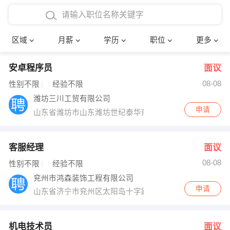
4000-5000元
本科
行政后勤
建筑装潢
确定
区域
月薪
学历
职位
更多
5000-8000元
硕士
销售岗位
教师
安卓程序员
面议
8000-12000元
博士
文员
护士
08-08
性别不限
经验不限
12000-20000元
财务会计
传单派发
潍坊三川工贸有限公司
申请
山东省潍坊市山东潍坊世纪泰华商务大厦A座12A12
其他
超市零售
促销导购
网络IT
保健按摩
客服经理
面议
08-08
性别不限
经验不限
快递员
前台接待
兖州市鸿森装饰工程有限公司
申请
山东省济宁市兖州区太阳岛十字路口往南，紫阳山庄南临
收银员
技术员/工程师
水电/机修
部门经理
机电技术员
面议