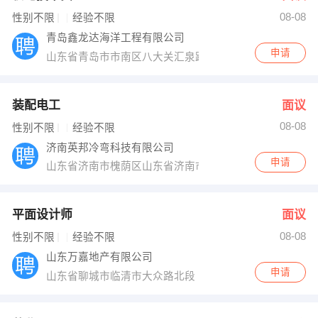
08-08
出纳
保险
性别不限
经验不限
青岛鑫龙达海洋工程有限公司
编辑
法律
申请
山东省青岛市市南区八大关汇泉路17号东海国际大厦110
保洁
贸易采购
装配电工
面议
跟单
理财顾问
08-08
性别不限
经验不限
济南英邦冷弯科技有限公司
其他职位
申请
山东省济南市槐荫区山东省济南市
平面设计师
面议
08-08
性别不限
经验不限
山东万嘉地产有限公司
申请
山东省聊城市临清市大众路北段